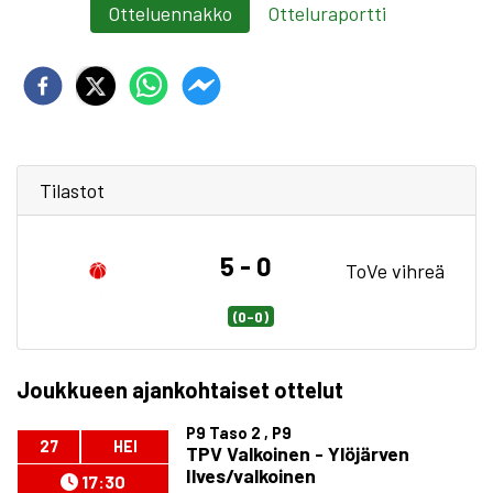
Otteluennakko
Otteluraportti
Tilastot
5 - 0
ToVe vihreä
(0-0)
Joukkueen ajankohtaiset ottelut
P9 Taso 2 , P9
27
HEI
TPV Valkoinen - Ylöjärven
Ilves/valkoinen
17:30