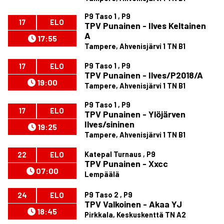
P9 Taso 1 , P9
17
ELO
TPV Punainen - Ilves Keltainen
A
17:55
Tampere, Ahvenisjärvi 1 TN B1
P9 Taso 1 , P9
17
ELO
TPV Punainen - Ilves/P2018/A
19:00
Tampere, Ahvenisjärvi 1 TN B1
P9 Taso 1 , P9
17
ELO
TPV Punainen - Ylöjärven
Ilves/sininen
19:25
Tampere, Ahvenisjärvi 1 TN B1
Katepal Turnaus , P9
22
ELO
TPV Punainen - Xxcc
07:00
Lempäälä
P9 Taso 2 , P9
24
ELO
TPV Valkoinen - Akaa YJ
18:45
Pirkkala, Keskuskenttä TN A2