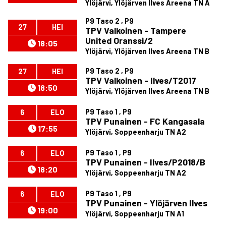
Ylöjärvi, Ylöjärven Ilves Areena TN A
P9 Taso 2 , P9
27
HEI
TPV Valkoinen - Tampere
United Oranssi/2
18:05
Ylöjärvi, Ylöjärven Ilves Areena TN B
P9 Taso 2 , P9
27
HEI
TPV Valkoinen - Ilves/T2017
18:50
Ylöjärvi, Ylöjärven Ilves Areena TN B
P9 Taso 1 , P9
6
ELO
TPV Punainen - FC Kangasala
17:55
Ylöjärvi, Soppeenharju TN A2
P9 Taso 1 , P9
6
ELO
TPV Punainen - Ilves/P2018/B
18:20
Ylöjärvi, Soppeenharju TN A2
P9 Taso 1 , P9
6
ELO
TPV Punainen - Ylöjärven Ilves
19:00
Ylöjärvi, Soppeenharju TN A1