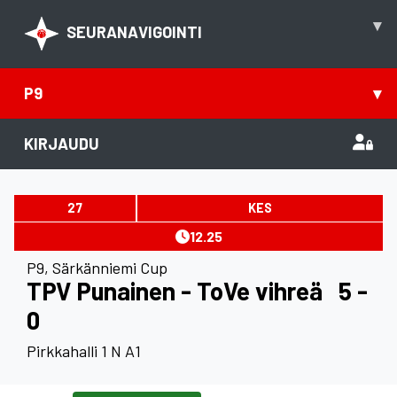
▾
SEURANAVIGOINTI
P9
▾
KIRJAUDU
27
KES
12.25
P9
,
Särkänniemi Cup
TPV Punainen - ToVe vihreä
5 -
0
Pirkkahalli 1 N A1