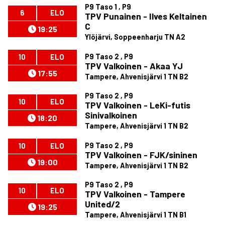
P9 Taso 1 , P9
6
ELO
TPV Punainen - Ilves Keltainen
C
19:25
Ylöjärvi, Soppeenharju TN A2
P9 Taso 2 , P9
10
ELO
TPV Valkoinen - Akaa YJ
17:55
Tampere, Ahvenisjärvi 1 TN B2
P9 Taso 2 , P9
10
ELO
TPV Valkoinen - LeKi-futis
Sinivalkoinen
18:20
Tampere, Ahvenisjärvi 1 TN B2
P9 Taso 2 , P9
10
ELO
TPV Valkoinen - FJK/sininen
19:00
Tampere, Ahvenisjärvi 1 TN B2
P9 Taso 2 , P9
10
ELO
TPV Valkoinen - Tampere
United/2
19:25
Tampere, Ahvenisjärvi 1 TN B1