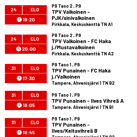
P9 Taso 2 , P9
24
ELO
TPV Valkoinen -
PJK/sinivalkoinen
19:20
Pirkkala, Keskuskenttä TN A1
P9 Taso 2 , P9
24
ELO
TPV Valkoinen - FC Haka
j./Mustavalkoinen
20:00
Pirkkala, Keskuskenttä TN A2
P9 Taso 1 , P9
31
ELO
TPV Punainen - FC Haka
j./Valkoinen
17:30
Tampere, Ahvenisjärvi 1 TN B2
P9 Taso 1 , P9
31
ELO
TPV Punainen - Ilves Vihreä A
18:05
Tampere, Ahvenisjärvi 1 TN B1
P9 Taso 1 , P9
31
ELO
TPV Punainen -
Ilves/Keltavihreä B
18:45