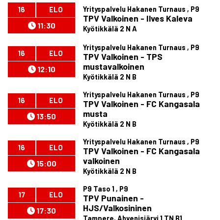
Yrityspalvelu Hakanen Turnaus , P9
16
ELO
TPV Valkoinen - Ilves Kaleva
11:30
Kyötikkälä 2 N A
Yrityspalvelu Hakanen Turnaus , P9
16
ELO
TPV Valkoinen - TPS
mustavalkoinen
12:10
Kyötikkälä 2 N B
Yrityspalvelu Hakanen Turnaus , P9
16
ELO
TPV Valkoinen - FC Kangasala
musta
13:50
Kyötikkälä 2 N B
Yrityspalvelu Hakanen Turnaus , P9
16
ELO
TPV Valkoinen - FC Kangasala
valkoinen
15:00
Kyötikkälä 2 N B
P9 Taso 1 , P9
17
ELO
TPV Punainen -
HJS/Valkosininen
17:30
Tampere, Ahvenisjärvi 1 TN B1