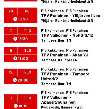
Ylöjärvi, Räikän Urheilukenttä N
P15 Kakkonen , P15 Punainen
29
HEI
TPV Punainen - Ylöjärven Ilves
19:20
Ylöjärvi, Räikän Urheilukenttä N
P15 Kolmonen , P15 Punainen
7
ELO
TPV Valkoinen - NoPS 11/12
18:30
Tampere, Ikuri TN
P15 Kakkonen , P15 Punainen
9
ELO
TPV Punainen - Akaa YJ
16:00
Tampere, Kauppi 1 TN
P15 Kakkonen , P15 Punainen
12
ELO
TPV Punainen - Tampere
United/2
20:00
Tampere, Ikuri TN
P15 Kolmonen , P15 Punainen
TPV Valkoinen -
17
ELO
Apassit/punainen
18:15
Kyröskoski, Hämeenkyrö.