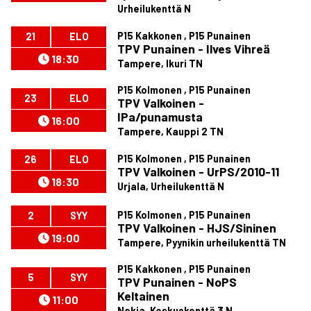
Urheilukenttä N
P15 Kakkonen , P15 Punainen
21
ELO
TPV Punainen - Ilves Vihreä
18:30
Tampere, Ikuri TN
P15 Kolmonen , P15 Punainen
23
ELO
TPV Valkoinen -
IPa/punamusta
16:00
Tampere, Kauppi 2 TN
P15 Kolmonen , P15 Punainen
26
ELO
TPV Valkoinen - UrPS/2010-11
18:30
Urjala, Urheilukenttä N
P15 Kolmonen , P15 Punainen
2
SYY
TPV Valkoinen - HJS/Sininen
19:00
Tampere, Pyynikin urheilukenttä TN
P15 Kakkonen , P15 Punainen
5
SYY
TPV Punainen - NoPS
Keltainen
11:00
Nokia, Keskuskenttä 3 N