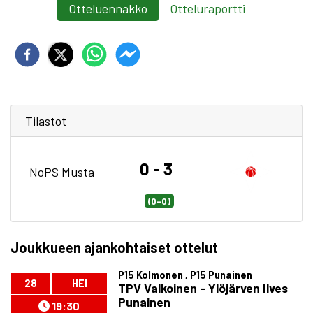
Otteluennakko
Otteluraportti
Tilastot
0 - 3
NoPS Musta
(0-0)
Joukkueen ajankohtaiset ottelut
P15 Kolmonen , P15 Punainen
28
HEI
TPV Valkoinen - Ylöjärven Ilves
Punainen
19:30