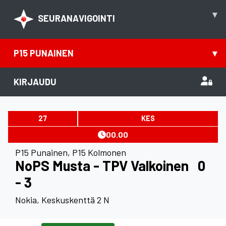
▾
SEURANAVIGOINTI
P15 PUNAINEN
▾
KIRJAUDU
27
KES
00.00
P15 Punainen
,
P15 Kolmonen
NoPS Musta - TPV Valkoinen
0
- 3
Nokia, Keskuskenttä 2 N