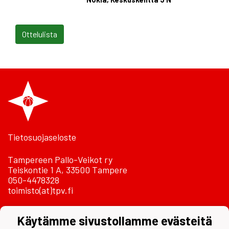
Ottelulista
Tietosuojaseloste
Tampereen Pallo-Veikot ry
Teiskontie 1 A, 33500 Tampere
050-4478328
toimisto(at)tpv.fi
Laskutustiedot
Käytämme sivustollamme evästeitä