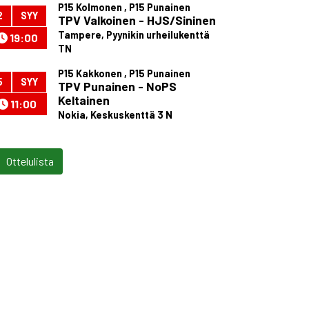
P15 Kolmonen , P15 Punainen
2
SYY
TPV Valkoinen - HJS/Sininen
Tampere, Pyynikin urheilukenttä
19:00
TN
P15 Kakkonen , P15 Punainen
5
SYY
TPV Punainen - NoPS
Keltainen
11:00
Nokia, Keskuskenttä 3 N
Ottelulista