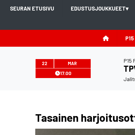
SEURAN ETUSIVU
EDUSTUSJOUKKUEET
▾
P15
P15 
22
MAR
TPV
17.00
Jalit
Tasainen harjoitusot