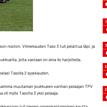
1
2
on noston. Viimekauden Taso 3 tuli pelattua läpi, ja
kkueita, joita vastaan on aina ilo harjoitella.
2
pelasi Tasolla 2 syyskauden.
utta saimma muutaman joukkueen vanhan pelaajan TPV
2
oli myös Tasolta 3 yksi pelaaja.
lit oikeastaan tuli pienen onnenkantamoisen kautta.