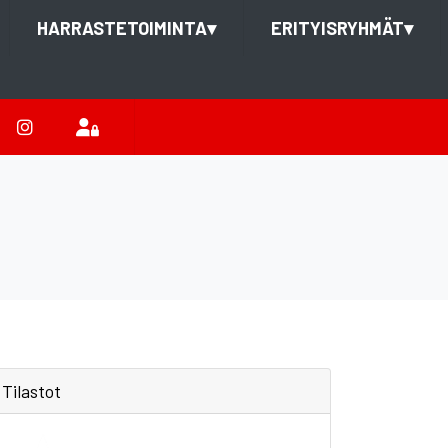
HARRASTETOIMINTA
▾
ERITYISRYHMÄT
▾
Tilastot