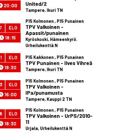
United/2
20:00
Tampere, Ikuri TN
P15 Kolmonen , P15 Punainen
TPV Valkoinen -
7
ELO
Apassit/punainen
18:15
Kyröskoski, Hämeenkyrö.
Urheilukenttä N
P15 Kakkonen , P15 Punainen
1
ELO
TPV Punainen - Ilves Vihreä
18:30
Tampere, Ikuri TN
P15 Kolmonen , P15 Punainen
3
ELO
TPV Valkoinen -
IPa/punamusta
16:00
Tampere, Kauppi 2 TN
P15 Kolmonen , P15 Punainen
6
ELO
TPV Valkoinen - UrPS/2010-
11
18:30
Urjala, Urheilukenttä N