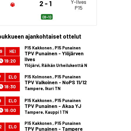
Y-Ilves
2 - 1
P15
(0-1)
oukkueen ajankohtaiset ottelut
P15 Kakkonen , P15 Punainen
9
HEI
TPV Punainen - Ylöjärven
Ilves
19:20
Ylöjärvi, Räikän Urheilukenttä N
P15 Kolmonen , P15 Punainen
7
ELO
TPV Valkoinen - NoPS 11/12
18:30
Tampere, Ikuri TN
P15 Kakkonen , P15 Punainen
9
ELO
TPV Punainen - Akaa YJ
16:00
Tampere, Kauppi 1 TN
P15 Kakkonen , P15 Punainen
2
ELO
TPV Punainen - Tampere