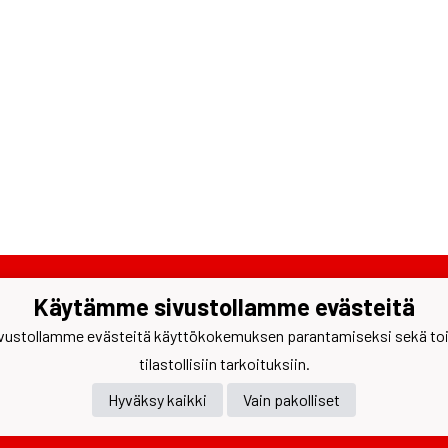
reen Pallo-Veikot ry
Käytämme sivustollamme evästeitä
ontie 1 A, 33500 Tampere
478328
ustollamme evästeitä käyttökokemuksen parantamiseksi sekä toimi
to(at)tpv.fi
tilastollisiin tarkoituksiin.
tustiedot
Hyväksy kaikki
Vain pakolliset