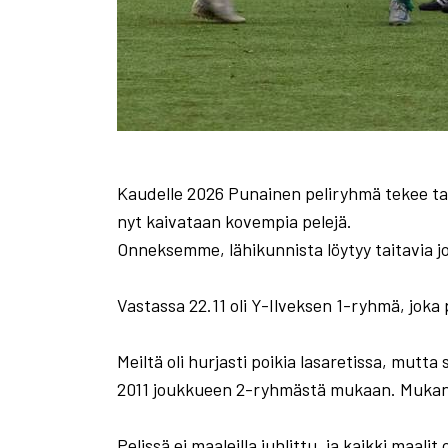
Kaudelle 2026 Punainen peliryhmä tekee tas
nyt kaivataan kovempia pelejä.
Onneksemme, lähikunnista löytyy taitavia jou
Vastassa 22.11 oli Y-Ilveksen 1-ryhmä, joka 
Meiltä oli hurjasti poikia lasaretissa, m
2011 joukkueen 2-ryhmästä mukaan. Mukana 
Pelissä ei maaleilla juhlittu, ja kaikki maa