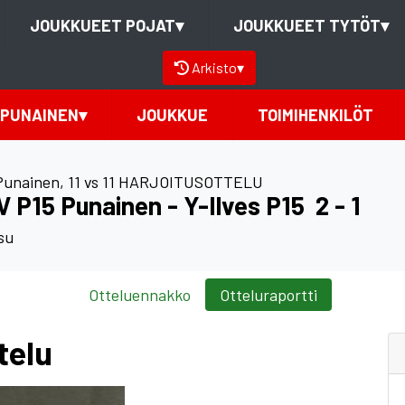
JOUKKUEET POJAT
▾
JOUKKUEET TYTÖT
▾
Arkisto
▾
 PUNAINEN
▾
JOUKKUE
TOIMIHENKILÖT
Punainen
,
11 vs 11 HARJOITUSOTTELU
 P15 Punainen - Y-Ilves P15
2 - 1
su
Otteluennakko
Otteluraportti
telu