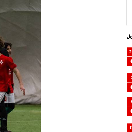
J
2
1