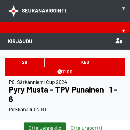
▾
SEURANAVIGOINTI
▾
KIRJAUDU
28
KES
11.00
P8
,
Särkänniemi Cup 2024
Pyry Musta - TPV Punainen
1 -
6
Pirkkahalli 1 N B1
Otteluennakko
Otteluraportti