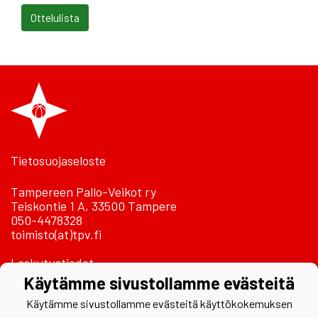
Ottelulista
Tietosuojaseloste
Tampereen Pallo-Veikot ry
Teiskontie 1 A, 33500 Tampere
050-4478328
toimisto(at)tpv.fi
Laskutustiedot
Käytämme sivustollamme evästeitä
Käytämme sivustollamme evästeitä käyttökokemuksen