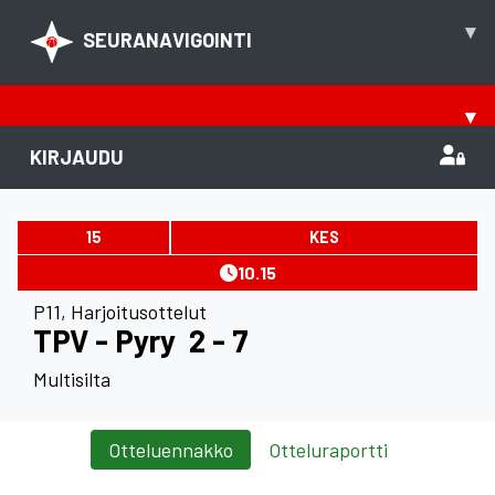
▾
SEURANAVIGOINTI
▾
KIRJAUDU
15
KES
10.15
P11
,
Harjoitusottelut
TPV - Pyry
2 - 7
Multisilta
Otteluennakko
Otteluraportti