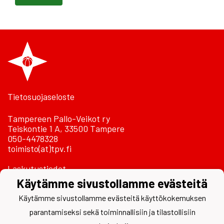
Tietosuojaseloste
Tampereen Pallo-Veikot ry
Teiskontie 1 A, 33500 Tampere
050-4478328
toimisto(at)tpv.fi
Laskutustiedot
Käytämme sivustollamme evästeitä
Käytämme sivustollamme evästeitä käyttökokemuksen
parantamiseksi sekä toiminnallisiin ja tilastollisiin