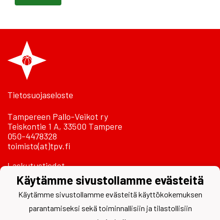
Tietosuojaseloste
Tampereen Pallo-Veikot ry
Teiskontie 1 A, 33500 Tampere
050-4478328
toimisto(at)tpv.fi
Laskutustiedot
Käytämme sivustollamme evästeitä
Käytämme sivustollamme evästeitä käyttökokemuksen
parantamiseksi sekä toiminnallisiin ja tilastollisiin