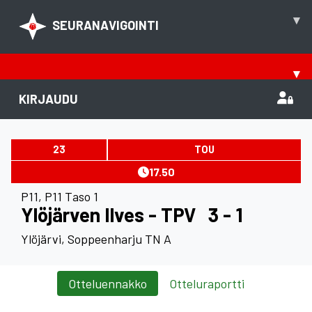
▾
SEURANAVIGOINTI
▾
KIRJAUDU
23
TOU
17.50
P11
,
P11 Taso 1
Ylöjärven Ilves - TPV
3 - 1
Ylöjärvi, Soppeenharju TN A
Otteluennakko
Otteluraportti