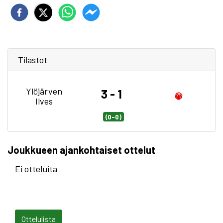
Tilastot
Ylöjärven
3 - 1
Ilves
(0-0)
Joukkueen ajankohtaiset ottelut
Ei otteluita
Ottelulista